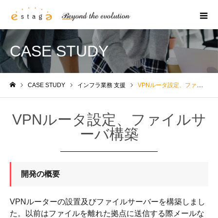
m
CASE STUDY
CASE STUDY
インフラ業務 支援
VPNルータ設定、ファイルサーバ構築
Home
VPNルータ設定、ファイルサ
ーバ構築
開発の概要
VPNルーターの設置及びファイルサーバーを構築しまし
た。以前はファイルを離れた拠点に送信する際メールな